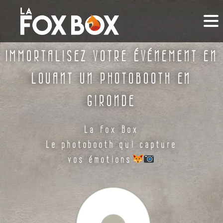
IMMORTALISEZ VOTRE ÉVÉNEMENT EN
LOUANT UN PHOTOBOOTH EN
GIRONDE
La Fox Box
Le photobooth qui capture
vos émotions