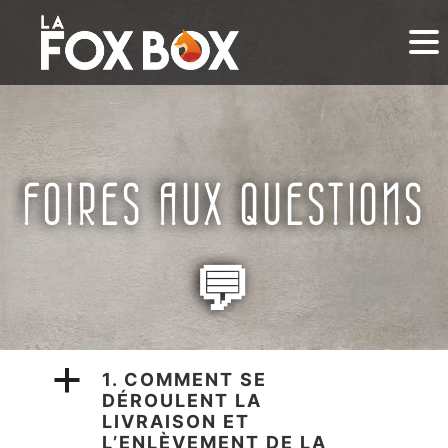
FOIRES AUX QUESTIONS
💬
a
1. COMMENT SE
DÉROULENT LA
LIVRAISON ET
L’ENLÈVEMENT DE LA