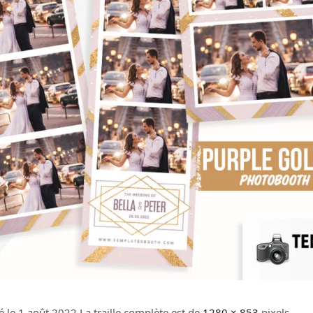
é le
1 août 2022
La traille complète est de
1280 × 853
pixels