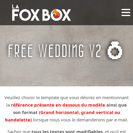
FREE WEDDING V2 💍
Veuillez choisir le template que vous désirez en mentionnant
la
référence présente en dessous du modèle
ainsi que
son format
(Grand horizontal, grand vertical ou
bandelette)
lorsque nous vous le demanderons par e-mail.
Sachez que
tous les textes sont modifiables
, et qu’il est