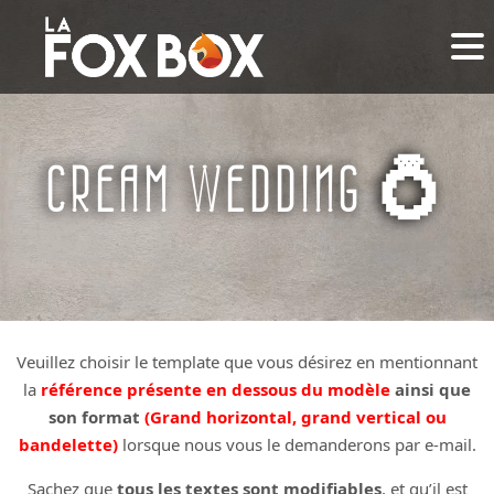
CREAM WEDDING 💍
Veuillez choisir le template que vous désirez en mentionnant
la
référence présente en dessous du modèle
ainsi que
son format
(Grand horizontal, grand vertical ou
bandelette)
lorsque nous vous le demanderons par e-mail.
Sachez que
tous les textes sont modifiables
, et qu’il est