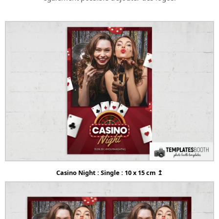
Casino Night : Single : 10 x 15 cm ↥